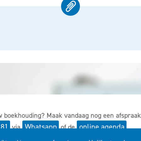
uw boekhouding?
Maak vandaag nog een afspraak
 81
Whatsapp
online agenda
via
of de